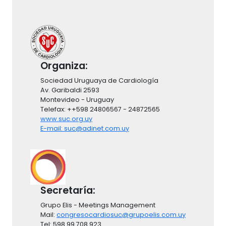
Organiza:
Sociedad Uruguaya de Cardiología
Av. Garibaldi 2593
Montevideo - Uruguay
Telefax: ++598 24806567 - 24872565
www.suc.org.uy
E-mail: suc@adinet.com.uy
Secretaría:
Grupo Elis - Meetings Management
Mail:
congresocardiosuc@grupoelis.com.uy
Tel: 598 99 708 923