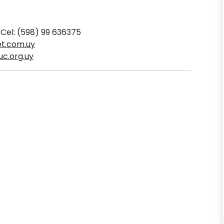
 Cel: (598) 99 636375
t.com.uy
c.org.uy