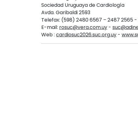
Sociedad Uruguaya de Cardiología
Avda. Garibaldi 2593
Telefax: (598) 2480 6567 – 2487 2565 -
E-mail:
rosuc@vera.com.uy
-
suc@adine
Web :
cardiosuc2026.suc.org.uy
-
www.su